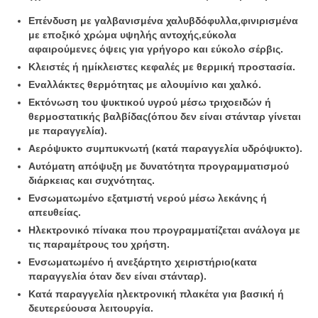
Επένδυση με γαλβανισμένα χαλυβδόφυλλα,φινιρισμένα
με εποξικό χρώμα υψηλής αντοχής,εύκολα
αφαιρούμενες όψεις για γρήγορο και εύκολο σέρβις.
Κλειστές ή ημίκλειστες κεφαλές με θερμική προστασία.
Εναλλάκτες θερμότητας με αλουμίνιο και χαλκό.
Εκτόνωση του ψυκτικού υγρού μέσω τριχοειδών ή
θερμοστατικής βαλβίδας(όπου δεν είναι στάνταρ γίνεται
με παραγγελία).
Αερόψυκτο συμπυκνωτή (κατά παραγγελία υδρόψυκτο).
Αυτόματη απόψυξη με δυνατότητα προγραμματισμού
διάρκειας και συχνότητας.
Ενσωματωμένο εξατμιστή νερού μέσω λεκάνης ή
απευθείας.
Ηλεκτρονικό πίνακα που προγραμματίζεται ανάλογα με
τις παραμέτρους του χρήστη.
Ενσωματωμένο ή ανεξάρτητο χειριστήριο(κατα
παραγγελία όταν δεν είναι στάνταρ).
Κατά παραγγελία ηλεκτρονική πλακέτα για βασική ή
δευτερεύουσα λειτουργία.