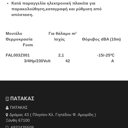
Κατά παραγγελία ηλεκτρονική πλακέτα για
παρακολούθηση,καταγραφή και ρύθμιση από
απόσταση.
Μοντέλο Για θάλαμο m³
Θερμοκρασία Ισχύς Θόρυβος dBA (10m)
Form
FAL003Z001 2,1 -15/-25ºC
3/4Hp/230Volt 42 A
ΠΑΤΑΚΑΣ
ΠΑΤΑΚΑΣ
Δράμας 43 ( Πλησίον Κλ. Γηπέδου Φ. Αμοιρίδη )
Ξάνθη 67100
6932435509