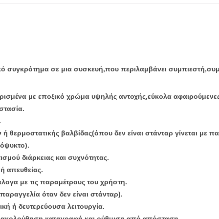
 συγκρότημα σε μια συσκευή,που περιλαμβάνει συμπιεστή,συμπ
ισμένα με εποξικό χρώμα υψηλής αντοχής,εύκολα αφαιρούμενες 
στασία.
.
ή θερμοστατικής βαλβίδας(όπου δεν είναι στάνταρ γίνεται με πα
όψυκτο).
σμού διάρκειας και συχνότητας.
ή απευθείας.
λογα με τις παραμέτρους του χρήστη.
αραγγελία όταν δεν είναι στάνταρ).
κή ή δευτερεύουσα λειτουργία.
αρακολούθηση,καταγραφή και ρύθμιση από απόσταση.