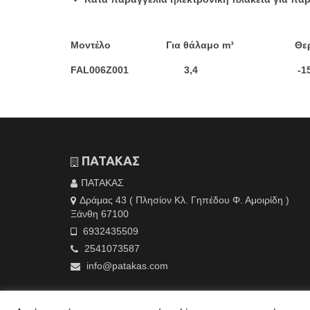
Μοντέλο Για θάλαμο m³ Θερμ
FAL006Z001 3,4 -1
ΠΑΤΑΚΑΣ
ΠΑΤΑΚΑΣ
Δράμας 43 ( Πλησίον Κλ. Γηπέδου Φ. Αμοιρίδη )
Ξάνθη 67100
6932435509
2541073587
info@patakas.com