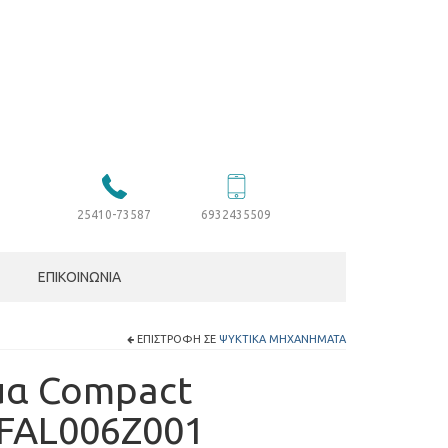
25410-73587
6932435509
ΕΠΙΚΟΙΝΩΝΊΑ
ΕΠΙΣΤΡΟΦΉ ΣΕ
ΨΥΚΤΙΚΆ ΜΗΧΑΝΉΜΑΤΑ
μα Compact
:FAL006Z001