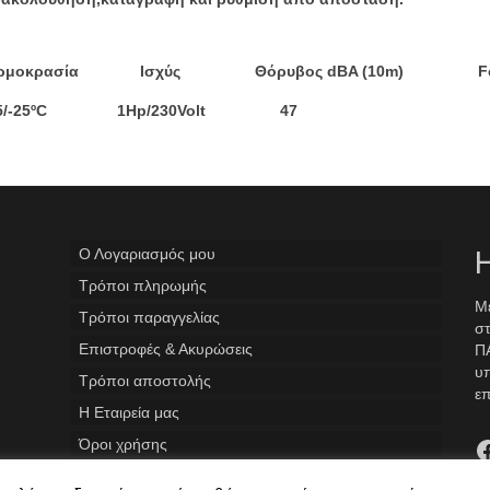
οκρασία Ισχύς Θόρυβος dBA (10m) Fo
5/-25ºC 1Hp/230Volt 47 
Ο Λογαριασμός μου
Η
Tρόποι πληρωμής
Με
Τρόποι παραγγελίας
στ
Επιστροφές & Ακυρώσεις
ΠΑ
υ
Τρόποι αποστολής
επ
Η Εταιρεία μας
F
Όροι χρήσης